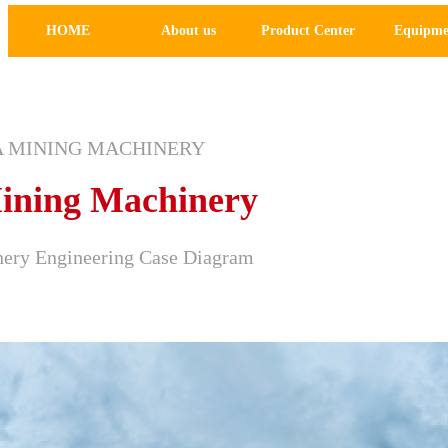
HOME
About us
Product Center
Equipme
 MINING MACHINERY
ining Machinery
ery Engineering Case Diagram