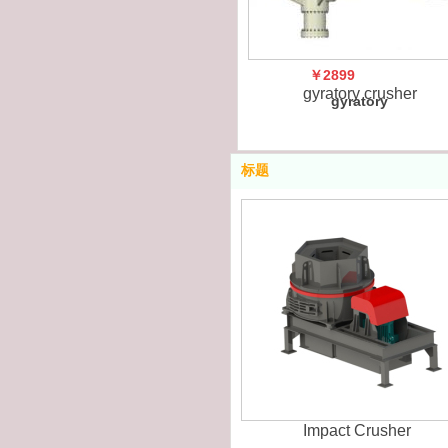
￥2899
gyratory crusher
gyratory
crusher
标题
Impact Crusher